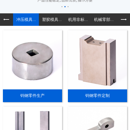
冲压模具...
塑胶模具...
机用非标...
机械零部...
精密导
钨钢零件生产
钨钢零件定制