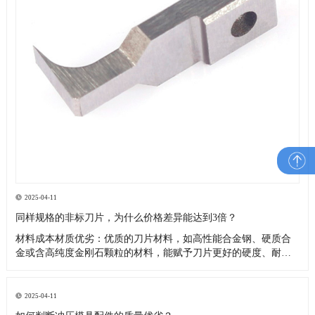
2025-04-11
同样规格的非标刀片，为什么价格差异能达到3倍？
材料成本材质优劣：优质的刀片材料，如高性能合金钢、硬质合
金或含高纯度金刚石颗粒的材料，能赋予刀片更好的硬度、耐磨
性、韧性和耐腐蚀性，延长使用寿命，但成本高昂4。而采用普通
钢材或质量较差的合金制作的非标刀片，成本较低，价格也更便
宜。品牌和产地：不同品牌的材料，由于生产工艺、质量控制和
2025-04-11
品牌价值的差异，价