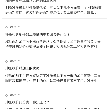
如何判断冲压模具配件的质量优劣？
判断冲压模具配件质量优劣，可从以下几个方面着手： 外观检查
表面粗糙度：优质配件表面粗糙度低，加工痕迹均匀、细腻，无
明显刀纹、划伤、磕碰等缺陷。如模具的型芯、型腔表面，粗糙
度值低能保证冲压件的表面质量，减少摩擦和磨损。外观尺寸：
用卡尺、千分尺等量具测量配件关键尺寸，需与设计图纸精确相
2020-12-17
符，公差控制
提高模具配件加工质量的重要因素是什么？
模具配件加工的要求非常严格，众所周知，加工质量不过关，会
严重影响到企业效率及资金问题，模具配件加工的模具钢材料硬
度高，要求模具加工设备具有热稳定性、高可靠性。 对复杂型腔
和多功能复合模具，随着制件形状的复杂化，必须要提高模具的
设计制造水平，多种沟槽、多种材质在一套模具中成形或组装成
2020-12-17
组件的多功能复合
冲压模具精加工的优势
特殊的加工生产方式决定了冲压模具不同一般的加工优势，其在
现代高精度产品生产中的作用是其他设备代替不了的。冲压生产
是冲压模具的根本原理，这类特殊的工艺流程具备多个方面的优
势。 根据以往的加工经验，笔者归纳了冲压模具精加工的优点：
（1）表面光亮。很多机械产品在最后一道工序都要进行表面抛
2020-12-17
光，这主要是为
冲压模具的分类，你知道吗？