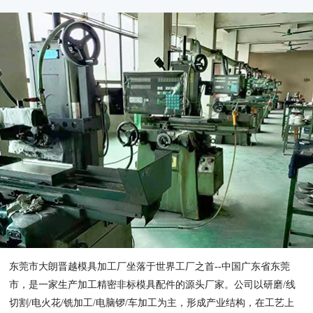
东莞市大朗晋越模具加工厂坐落于世界工厂之首--中国广东省东莞
市，是一家生产加工精密非标模具配件的源头厂家。公司以研磨/线
切割/电火花/铣加工/电脑锣/车加工为主，形成产业结构，在工艺上