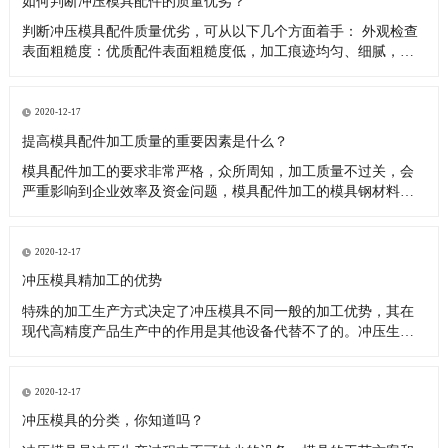
如何判断冲压模具配件的质量优劣？
判断冲压模具配件质量优劣，可从以下几个方面着手： 外观检查
表面粗糙度：优质配件表面粗糙度低，加工痕迹均匀、细腻，无
明显刀纹、划伤、磕碰等缺陷。如模具的型芯、型腔表面，粗糙
度值低能保证冲压件的表面质量，减少摩擦和磨损。外观尺寸：
用卡尺、千分尺等量具测量配件关键尺寸，需与设计图纸精确相
2020-12-17
符，公差控制
提高模具配件加工质量的重要因素是什么？
模具配件加工的要求非常严格，众所周知，加工质量不过关，会
严重影响到企业效率及资金问题，模具配件加工的模具钢材料硬
度高，要求模具加工设备具有热稳定性、高可靠性。 对复杂型腔
和多功能复合模具，随着制件形状的复杂化，必须要提高模具的
设计制造水平，多种沟槽、多种材质在一套模具中成形或组装成
2020-12-17
组件的多功能复合
冲压模具精加工的优势
特殊的加工生产方式决定了冲压模具不同一般的加工优势，其在
现代高精度产品生产中的作用是其他设备代替不了的。冲压生产
是冲压模具的根本原理，这类特殊的工艺流程具备多个方面的优
势。 根据以往的加工经验，笔者归纳了冲压模具精加工的优点：
（1）表面光亮。很多机械产品在最后一道工序都要进行表面抛
2020-12-17
光，这主要是为
冲压模具的分类，你知道吗？