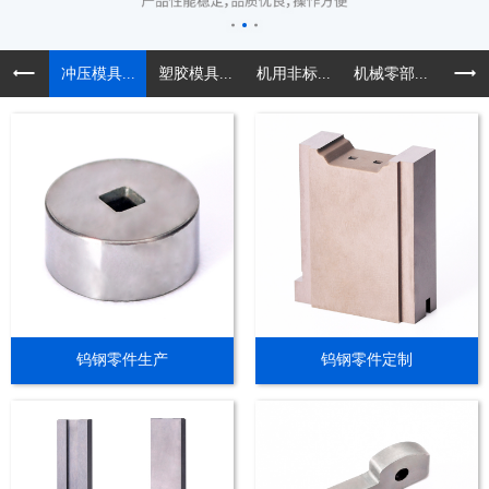
冲压模具...
塑胶模具...
机用非标...
机械零部...
精密导
钨钢零件生产
钨钢零件定制