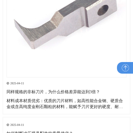
2025-04-11
同样规格的非标刀片，为什么价格差异能达到3倍？
材料成本材质优劣：优质的刀片材料，如高性能合金钢、硬质合
金或含高纯度金刚石颗粒的材料，能赋予刀片更好的硬度、耐磨
性、韧性和耐腐蚀性，延长使用寿命，但成本高昂4。而采用普通
钢材或质量较差的合金制作的非标刀片，成本较低，价格也更便
宜。品牌和产地：不同品牌的材料，由于生产工艺、质量控制和
2025-04-11
品牌价值的差异，价