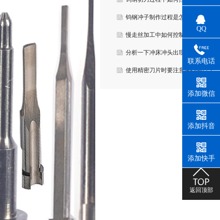
钨钢冲子制作过程是怎样？
QQ
慢走丝加工中如何控制加工精度？
分析一下冲床冲头出现老断原因及解
联系电话
法？
使用精密刀片时要注意哪些要点？
添加微信
添加抖音
添加快手
返回顶部