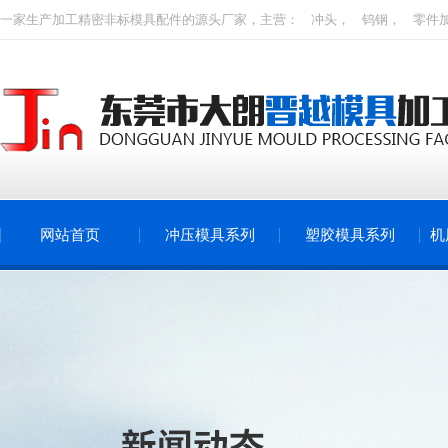
一家生产加工精密非标
模具
配件的源头厂家，主营：
冲头
，
钨钢
，
零件
网站首页
冲压模具系列
塑胶模具系列
机