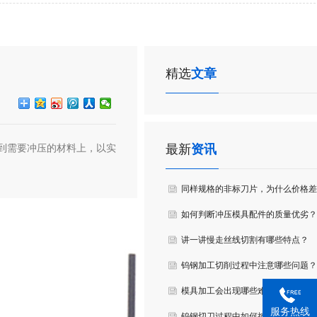
精选
文章
最新
资讯
到需要冲压的材料上，以实
同样规格的非标刀片，为什么价格差
达到3倍？
如何判断冲压模具配件的质量优劣？
讲一讲慢走丝线切割有哪些特点？
钨钢加工切削过程中注意哪些问题？
模具加工会出现哪些难点？
服务热线
钨钢切刀过程中如何控制质量？