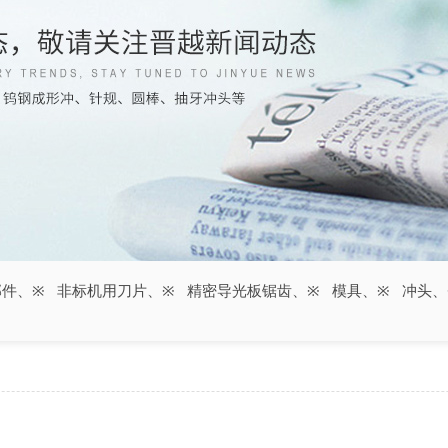
部件
、
非标机用刀片
、
精密导光板锯齿
、
模具
、
冲头
、