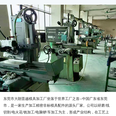
东莞市大朗晋越模具加工厂坐落于世界工厂之首--中国广东省东莞
市，是一家生产加工精密非标模具配件的源头厂家。公司以研磨/线
切割/电火花/铣加工/电脑锣/车加工为主，形成产业结构，在工艺上