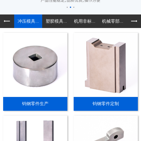
冲压模具...
塑胶模具...
机用非标...
机械零部...
精密导
钨钢零件生产
钨钢零件定制