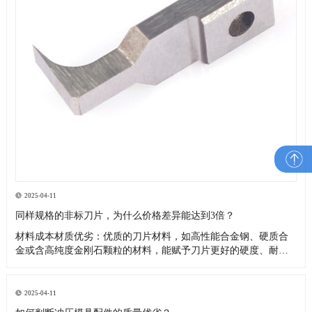
2025-04-11
同样规格的非标刀片，为什么价格差异能达到3倍？
材料成本材质优劣：优质的刀片材料，如高性能合金钢、硬质合
金或含高纯度金刚石颗粒的材料，能赋予刀片更好的硬度、耐磨
性、韧性和耐腐蚀性，延长使用寿命，但成本高昂4。而采用普通
钢材或质量较差的合金制作的非标刀片，成本较低，价格也更便
宜。品牌和产地：不同品牌的材料，由于生产工艺、质量控制和
2025-04-11
品牌价值的差异，价