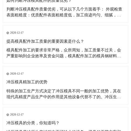
如何判断冲压模具配件的质量优劣？
判断冲压模具配件质量优劣，可从以下几个方面着手： 外观检查
表面粗糙度：优质配件表面粗糙度低，加工痕迹均匀、细腻，无
明显刀纹、划伤、磕碰等缺陷。如模具的型芯、型腔表面，粗糙
度值低能保证冲压件的表面质量，减少摩擦和磨损。外观尺寸：
用卡尺、千分尺等量具测量配件关键尺寸，需与设计图纸精确相
2020-12-17
符，公差控制
提高模具配件加工质量的重要因素是什么？
模具配件加工的要求非常严格，众所周知，加工质量不过关，会
严重影响到企业效率及资金问题，模具配件加工的模具钢材料硬
度高，要求模具加工设备具有热稳定性、高可靠性。 对复杂型腔
和多功能复合模具，随着制件形状的复杂化，必须要提高模具的
设计制造水平，多种沟槽、多种材质在一套模具中成形或组装成
2020-12-17
组件的多功能复合
冲压模具精加工的优势
特殊的加工生产方式决定了冲压模具不同一般的加工优势，其在
现代高精度产品生产中的作用是其他设备代替不了的。冲压生产
是冲压模具的根本原理，这类特殊的工艺流程具备多个方面的优
势。 根据以往的加工经验，笔者归纳了冲压模具精加工的优点：
（1）表面光亮。很多机械产品在最后一道工序都要进行表面抛
2020-12-17
光，这主要是为
冲压模具的分类，你知道吗？