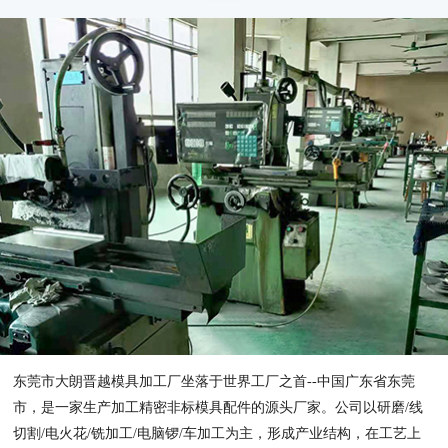
东莞市大朗晋越模具加工厂坐落于世界工厂之首--中国广东省东莞
市，是一家生产加工精密非标模具配件的源头厂家。公司以研磨/线
切割/电火花/铣加工/电脑锣/车加工为主，形成产业结构，在工艺上