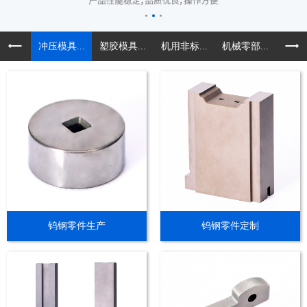
冲压模具...
塑胶模具...
机用非标...
机械零部...
精密导
钨钢零件生产
钨钢零件定制