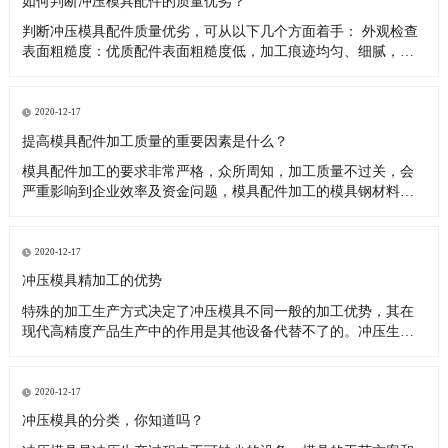
如何判断冲压模具配件的质量优劣？
判断冲压模具配件质量优劣，可从以下几个方面着手： 外观检查
表面粗糙度：优质配件表面粗糙度低，加工痕迹均匀、细腻，无
明显刀纹、划伤、磕碰等缺陷。如模具的型芯、型腔表面，粗糙
度值低能保证冲压件的表面质量，减少摩擦和磨损。外观尺寸：
用卡尺、千分尺等量具测量配件关键尺寸，需与设计图纸精确相
2020-12-17
符，公差控制
提高模具配件加工质量的重要因素是什么？
模具配件加工的要求非常严格，众所周知，加工质量不过关，会
严重影响到企业效率及资金问题，模具配件加工的模具钢材料硬
度高，要求模具加工设备具有热稳定性、高可靠性。 对复杂型腔
和多功能复合模具，随着制件形状的复杂化，必须要提高模具的
设计制造水平，多种沟槽、多种材质在一套模具中成形或组装成
2020-12-17
组件的多功能复合
冲压模具精加工的优势
特殊的加工生产方式决定了冲压模具不同一般的加工优势，其在
现代高精度产品生产中的作用是其他设备代替不了的。冲压生产
是冲压模具的根本原理，这类特殊的工艺流程具备多个方面的优
势。 根据以往的加工经验，笔者归纳了冲压模具精加工的优点：
（1）表面光亮。很多机械产品在最后一道工序都要进行表面抛
2020-12-17
光，这主要是为
冲压模具的分类，你知道吗？