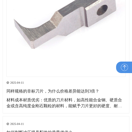
2025-04-11
同样规格的非标刀片，为什么价格差异能达到3倍？
材料成本材质优劣：优质的刀片材料，如高性能合金钢、硬质合
金或含高纯度金刚石颗粒的材料，能赋予刀片更好的硬度、耐磨
性、韧性和耐腐蚀性，延长使用寿命，但成本高昂4。而采用普通
钢材或质量较差的合金制作的非标刀片，成本较低，价格也更便
宜。品牌和产地：不同品牌的材料，由于生产工艺、质量控制和
2025-04-11
品牌价值的差异，价