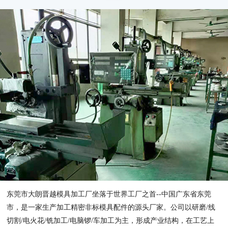
东莞市大朗晋越模具加工厂坐落于世界工厂之首--中国广东省东莞
市，是一家生产加工精密非标模具配件的源头厂家。公司以研磨/线
切割/电火花/铣加工/电脑锣/车加工为主，形成产业结构，在工艺上