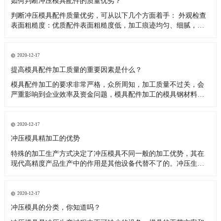
如何判断冲压模具配件的质量优劣？
判断冲压模具配件质量优劣，可从以下几个方面着手： 外观检查
表面粗糙度：优质配件表面粗糙度低，加工痕迹均匀、细腻，无
明显刀纹、划伤、磕碰等缺陷。如模具的型芯、型腔表面，粗糙
度值低能保证冲压件的表面质量，减少摩擦和磨损。外观尺寸：
用卡尺、千分尺等量具测量配件关键尺寸，需与设计图纸精确相
2020-12-17
符，公差控制
提高模具配件加工质量的重要因素是什么？
模具配件加工的要求非常严格，众所周知，加工质量不过关，会
严重影响到企业效率及资金问题，模具配件加工的模具钢材料硬
度高，要求模具加工设备具有热稳定性、高可靠性。 对复杂型腔
和多功能复合模具，随着制件形状的复杂化，必须要提高模具的
设计制造水平，多种沟槽、多种材质在一套模具中成形或组装成
2020-12-17
组件的多功能复合
冲压模具精加工的优势
特殊的加工生产方式决定了冲压模具不同一般的加工优势，其在
现代高精度产品生产中的作用是其他设备代替不了的。冲压生产
是冲压模具的根本原理，这类特殊的工艺流程具备多个方面的优
势。 根据以往的加工经验，笔者归纳了冲压模具精加工的优点：
（1）表面光亮。很多机械产品在最后一道工序都要进行表面抛
2020-12-17
光，这主要是为
冲压模具的分类，你知道吗？