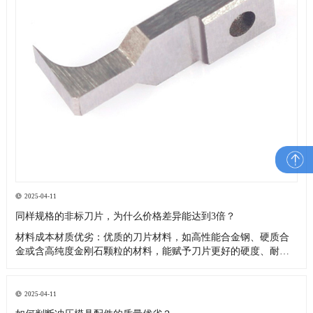
2025-04-11
同样规格的非标刀片，为什么价格差异能达到3倍？
材料成本材质优劣：优质的刀片材料，如高性能合金钢、硬质合
金或含高纯度金刚石颗粒的材料，能赋予刀片更好的硬度、耐磨
性、韧性和耐腐蚀性，延长使用寿命，但成本高昂4。而采用普通
钢材或质量较差的合金制作的非标刀片，成本较低，价格也更便
宜。品牌和产地：不同品牌的材料，由于生产工艺、质量控制和
2025-04-11
品牌价值的差异，价