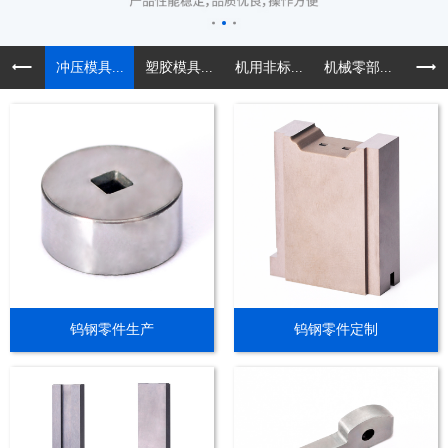
冲压模具...
塑胶模具...
机用非标...
机械零部...
精密导
钨钢零件生产
钨钢零件定制