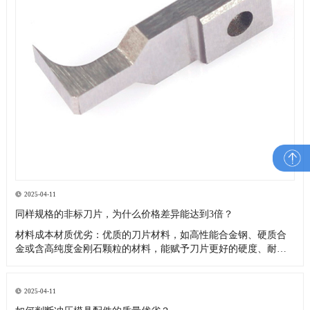
2025-04-11
同样规格的非标刀片，为什么价格差异能达到3倍？
材料成本材质优劣：优质的刀片材料，如高性能合金钢、硬质合
金或含高纯度金刚石颗粒的材料，能赋予刀片更好的硬度、耐磨
性、韧性和耐腐蚀性，延长使用寿命，但成本高昂4。而采用普通
钢材或质量较差的合金制作的非标刀片，成本较低，价格也更便
宜。品牌和产地：不同品牌的材料，由于生产工艺、质量控制和
2025-04-11
品牌价值的差异，价