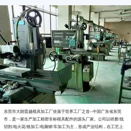
东莞市大朗晋越模具加工厂坐落于世界工厂之首--中国广东省东莞
市，是一家生产加工精密非标模具配件的源头厂家。公司以研磨/线
切割/电火花/铣加工/电脑锣/车加工为主，形成产业结构，在工艺上