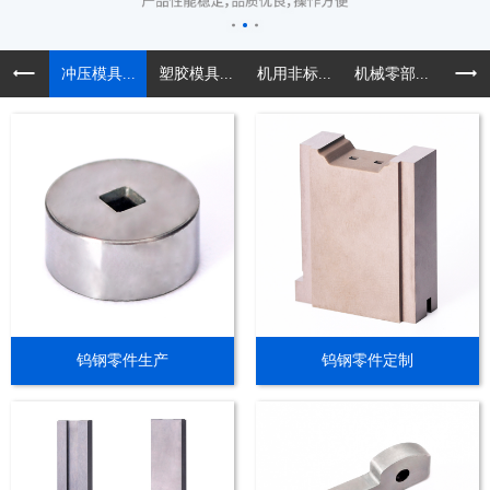
冲压模具...
塑胶模具...
机用非标...
机械零部...
精密导
钨钢零件生产
钨钢零件定制