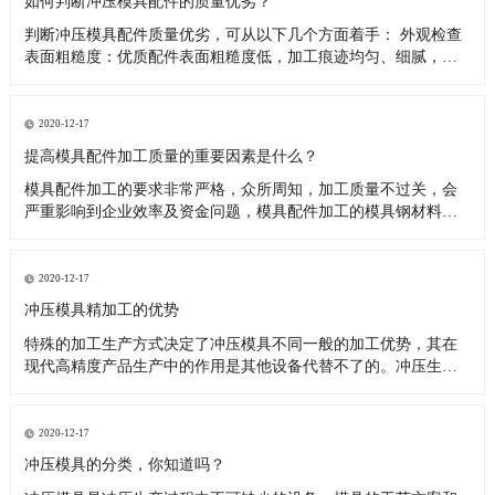
如何判断冲压模具配件的质量优劣？
判断冲压模具配件质量优劣，可从以下几个方面着手： 外观检查
表面粗糙度：优质配件表面粗糙度低，加工痕迹均匀、细腻，无
明显刀纹、划伤、磕碰等缺陷。如模具的型芯、型腔表面，粗糙
度值低能保证冲压件的表面质量，减少摩擦和磨损。外观尺寸：
用卡尺、千分尺等量具测量配件关键尺寸，需与设计图纸精确相
2020-12-17
符，公差控制
提高模具配件加工质量的重要因素是什么？
模具配件加工的要求非常严格，众所周知，加工质量不过关，会
严重影响到企业效率及资金问题，模具配件加工的模具钢材料硬
度高，要求模具加工设备具有热稳定性、高可靠性。 对复杂型腔
和多功能复合模具，随着制件形状的复杂化，必须要提高模具的
设计制造水平，多种沟槽、多种材质在一套模具中成形或组装成
2020-12-17
组件的多功能复合
冲压模具精加工的优势
特殊的加工生产方式决定了冲压模具不同一般的加工优势，其在
现代高精度产品生产中的作用是其他设备代替不了的。冲压生产
是冲压模具的根本原理，这类特殊的工艺流程具备多个方面的优
势。 根据以往的加工经验，笔者归纳了冲压模具精加工的优点：
（1）表面光亮。很多机械产品在最后一道工序都要进行表面抛
2020-12-17
光，这主要是为
冲压模具的分类，你知道吗？