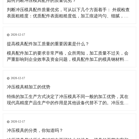
如何判断冲压模具配件的质量优劣？
判断冲压模具配件质量优劣，可从以下几个方面着手： 外观检查
表面粗糙度：优质配件表面粗糙度低，加工痕迹均匀、细腻，无
明显刀纹、划伤、磕碰等缺陷。如模具的型芯、型腔表面，粗糙
度值低能保证冲压件的表面质量，减少摩擦和磨损。外观尺寸：
用卡尺、千分尺等量具测量配件关键尺寸，需与设计图纸精确相
2020-12-17
符，公差控制
提高模具配件加工质量的重要因素是什么？
模具配件加工的要求非常严格，众所周知，加工质量不过关，会
严重影响到企业效率及资金问题，模具配件加工的模具钢材料硬
度高，要求模具加工设备具有热稳定性、高可靠性。 对复杂型腔
和多功能复合模具，随着制件形状的复杂化，必须要提高模具的
设计制造水平，多种沟槽、多种材质在一套模具中成形或组装成
2020-12-17
组件的多功能复合
冲压模具精加工的优势
特殊的加工生产方式决定了冲压模具不同一般的加工优势，其在
现代高精度产品生产中的作用是其他设备代替不了的。冲压生产
是冲压模具的根本原理，这类特殊的工艺流程具备多个方面的优
势。 根据以往的加工经验，笔者归纳了冲压模具精加工的优点：
（1）表面光亮。很多机械产品在最后一道工序都要进行表面抛
2020-12-17
光，这主要是为
冲压模具的分类，你知道吗？