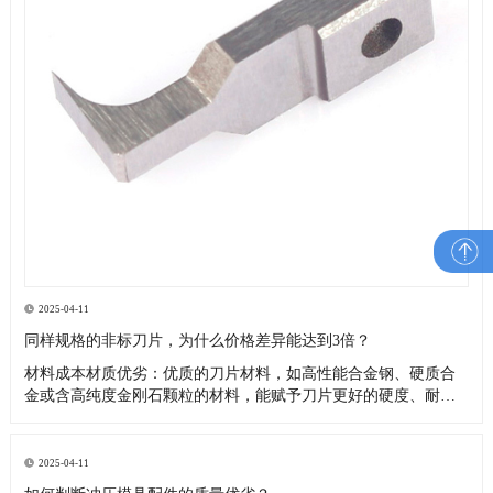
2025-04-11
同样规格的非标刀片，为什么价格差异能达到3倍？
材料成本材质优劣：优质的刀片材料，如高性能合金钢、硬质合
金或含高纯度金刚石颗粒的材料，能赋予刀片更好的硬度、耐磨
性、韧性和耐腐蚀性，延长使用寿命，但成本高昂4。而采用普通
钢材或质量较差的合金制作的非标刀片，成本较低，价格也更便
宜。品牌和产地：不同品牌的材料，由于生产工艺、质量控制和
2025-04-11
品牌价值的差异，价