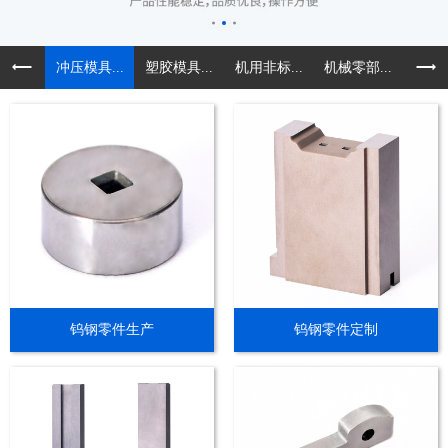
冲压模具...
塑胶模具...
机用非标...
机械零部...
精密导
钨钢零件生产
钨钢零件定制