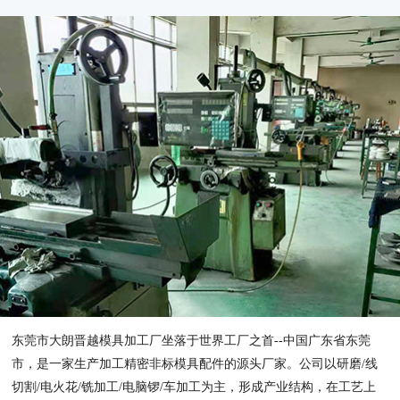
东莞市大朗晋越模具加工厂坐落于世界工厂之首--中国广东省东莞
市，是一家生产加工精密非标模具配件的源头厂家。公司以研磨/线
切割/电火花/铣加工/电脑锣/车加工为主，形成产业结构，在工艺上